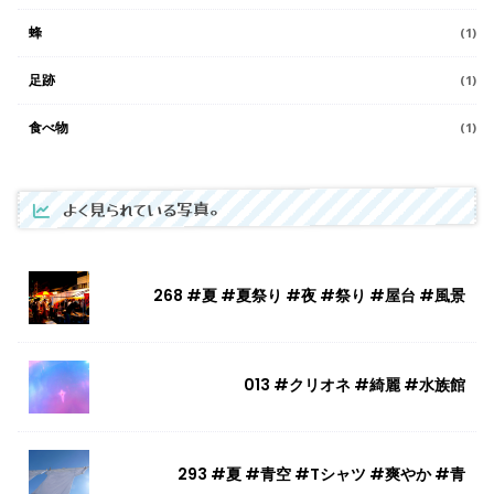
蜂
(1)
足跡
(1)
食べ物
(1)
よく見られている写真。
268 #夏 #夏祭り #夜 #祭り #屋台 #風景
013 #クリオネ #綺麗 #水族館
293 #夏 #青空 #Tシャツ #爽やか #青