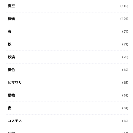
青空
(110)
植物
(104)
海
(74)
秋
(71)
砂浜
(70)
黄色
(69)
ヒマワリ
(65)
動物
(61)
夜
(61)
コスモス
(60)