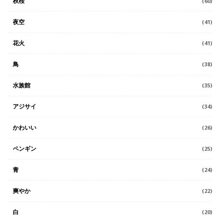
秋桜
(60)
夜空
(41)
花火
(41)
鳥
(38)
水族館
(35)
アジサイ
(34)
かわいい
(26)
ペンギン
(25)
青
(24)
爽やか
(22)
白
(20)