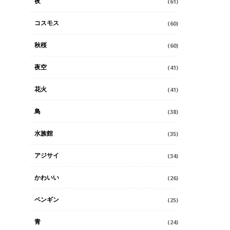
夜
(61)
コスモス
(60)
秋桜
(60)
夜空
(41)
花火
(41)
鳥
(38)
水族館
(35)
アジサイ
(34)
かわいい
(26)
ペンギン
(25)
青
(24)