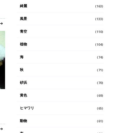
綺麗
(163)
風景
(133)
青空
(110)
植物
(104)
海
(74)
秋
(71)
砂浜
(70)
黄色
(69)
い
ヒマワリ
(65)
動物
(61)