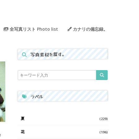
全写真リスト Photo list
カナリの備忘録。
写真素材を探す。
ラベル
夏
(229)
花
(196)
#