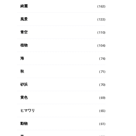
綺麗
(163)
風景
(133)
青空
(110)
植物
(104)
海
(74)
秋
(71)
砂浜
(70)
黄色
(69)
ヒマワリ
(65)
動物
(61)