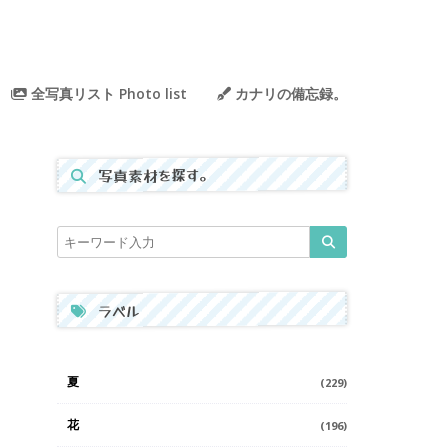
全写真リスト Photo list
カナリの備忘録。
写真素材を探す。
ラベル
夏
(229)
花
(196)