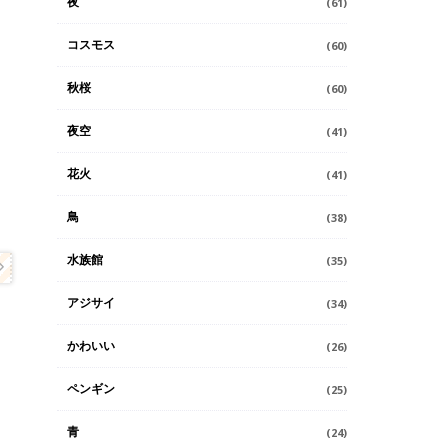
夜
(61)
コスモス
(60)
秋桜
(60)
夜空
(41)
花火
(41)
鳥
(38)
水族館
(35)
アジサイ
(34)
かわいい
(26)
ペンギン
(25)
青
(24)