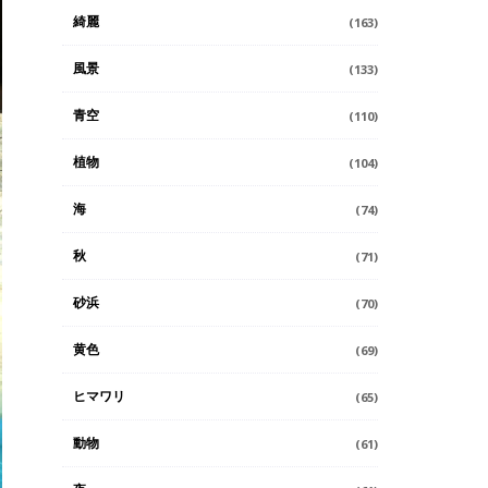
綺麗
(163)
風景
(133)
青空
(110)
植物
(104)
海
(74)
秋
(71)
砂浜
(70)
黄色
(69)
ヒマワリ
(65)
動物
(61)