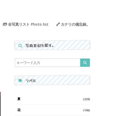
全写真リスト Photo list
カナリの備忘録。
写真素材を探す。
ラベル
夏
(229)
花
(196)