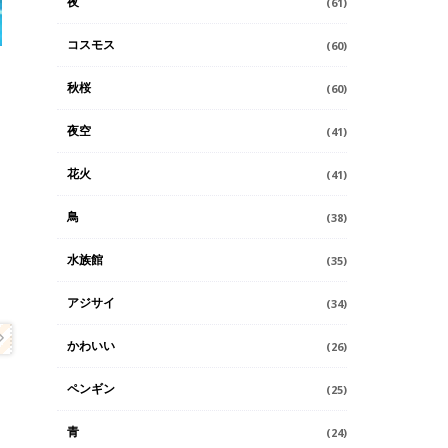
夜
(61)
コスモス
(60)
秋桜
(60)
夜空
(41)
花火
(41)
鳥
(38)
水族館
(35)
アジサイ
(34)
かわいい
(26)
ペンギン
(25)
青
(24)