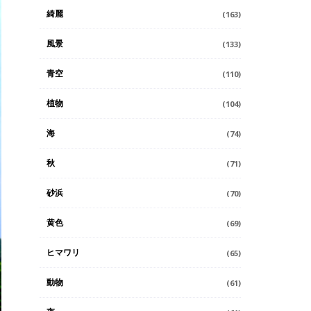
綺麗
(163)
風景
(133)
青空
(110)
植物
(104)
海
(74)
秋
(71)
砂浜
(70)
黄色
(69)
ヒマワリ
(65)
動物
(61)