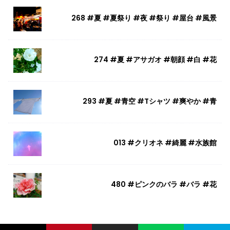
268 #夏 #夏祭り #夜 #祭り #屋台 #風景
274 #夏 #アサガオ #朝顔 #白 #花
293 #夏 #青空 #Tシャツ #爽やか #青
013 #クリオネ #綺麗 #水族館
480 #ピンクのバラ #バラ #花