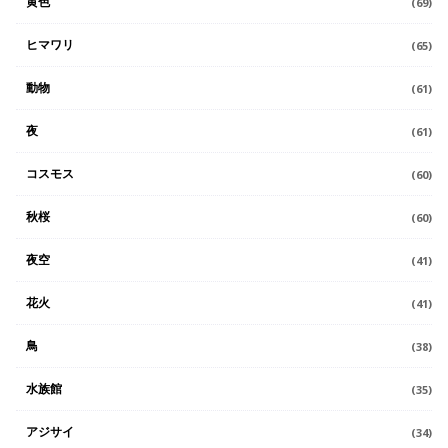
黄色
(69)
ヒマワリ
(65)
動物
(61)
夜
(61)
コスモス
(60)
秋桜
(60)
夜空
(41)
花火
(41)
鳥
(38)
水族館
(35)
アジサイ
(34)