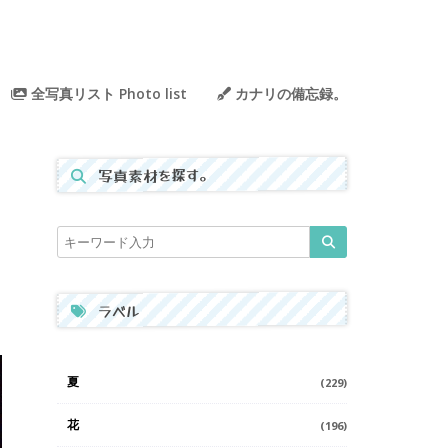
全写真リスト Photo list
カナリの備忘録。
写真素材を探す。
ラベル
夏
(229)
花
(196)