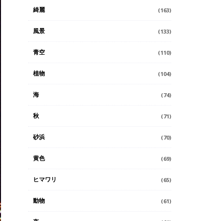
綺麗
(163)
風景
(133)
青空
(110)
植物
(104)
海
(74)
秋
(71)
砂浜
(70)
黄色
(69)
ヒマワリ
(65)
動物
(61)