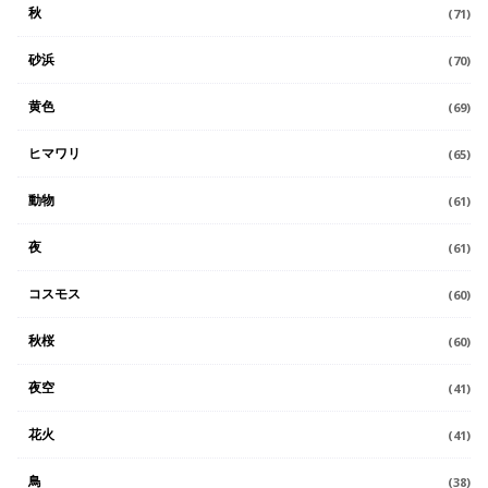
秋
(71)
砂浜
(70)
黄色
(69)
ヒマワリ
(65)
動物
(61)
夜
(61)
コスモス
(60)
秋桜
(60)
夜空
(41)
花火
(41)
鳥
(38)