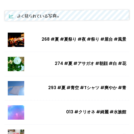
よく見られている写真。
268 #夏 #夏祭り #夜 #祭り #屋台 #風景
274 #夏 #アサガオ #朝顔 #白 #花
293 #夏 #青空 #Tシャツ #爽やか #青
013 #クリオネ #綺麗 #水族館