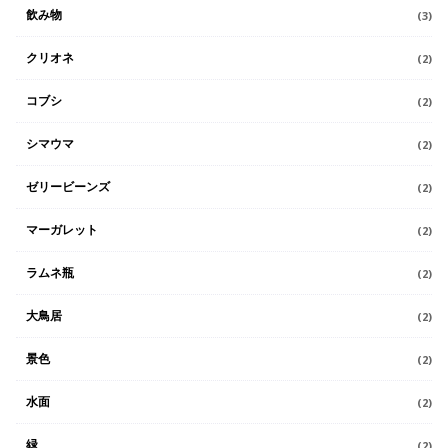
飲み物
(3)
クリオネ
(2)
コブシ
(2)
シマウマ
(2)
ゼリービーンズ
(2)
マーガレット
(2)
ラムネ瓶
(2)
大鳥居
(2)
景色
(2)
水面
(2)
緑
(2)