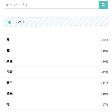
ラベル
夏
(229)
花
(196)
綺麗
(163)
風景
(133)
青空
(110)
植物
(104)
海
(74)