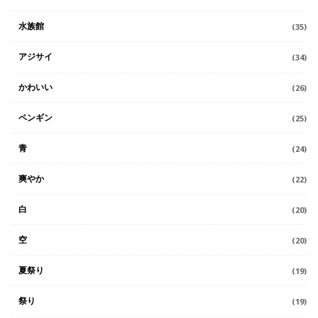
水族館
(35)
アジサイ
(34)
かわいい
(26)
ペンギン
(25)
青
(24)
爽やか
(22)
白
(20)
空
(20)
夏祭り
(19)
祭り
(19)