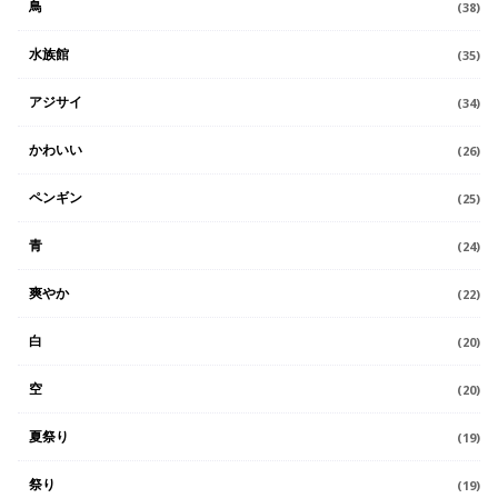
鳥
(38)
水族館
(35)
アジサイ
(34)
かわいい
(26)
ペンギン
(25)
青
(24)
爽やか
(22)
白
(20)
空
(20)
夏祭り
(19)
祭り
(19)