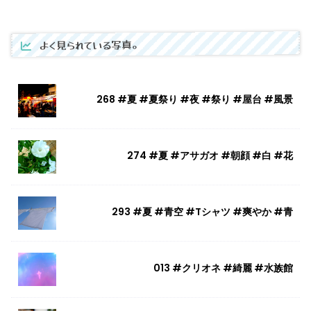
よく見られている写真。
268 #夏 #夏祭り #夜 #祭り #屋台 #風景
274 #夏 #アサガオ #朝顔 #白 #花
293 #夏 #青空 #Tシャツ #爽やか #青
013 #クリオネ #綺麗 #水族館