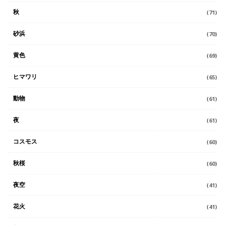
秋
(71)
砂浜
(70)
黄色
(69)
ヒマワリ
(65)
動物
(61)
夜
(61)
コスモス
(60)
秋桜
(60)
夜空
(41)
花火
(41)