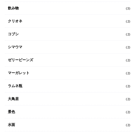
飲み物
(3)
クリオネ
(2)
コブシ
(2)
シマウマ
(2)
ゼリービーンズ
(2)
マーガレット
(2)
ラムネ瓶
(2)
大鳥居
(2)
景色
(2)
水面
(2)