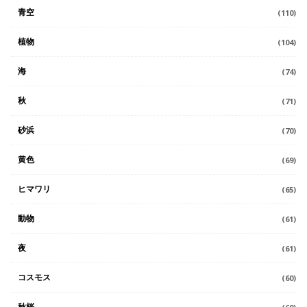
青空
(110)
植物
(104)
海
(74)
秋
(71)
砂浜
(70)
黄色
(69)
ヒマワリ
(65)
動物
(61)
夜
(61)
コスモス
(60)
秋桜