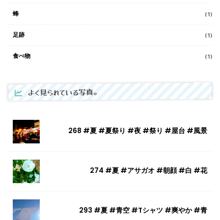
蜂
(1)
足跡
(1)
食べ物
(1)
よく見られている写真。
268 #夏 #夏祭り #夜 #祭り #屋台 #風景
274 #夏 #アサガオ #朝顔 #白 #花
293 #夏 #青空 #Tシャツ #爽やか #青