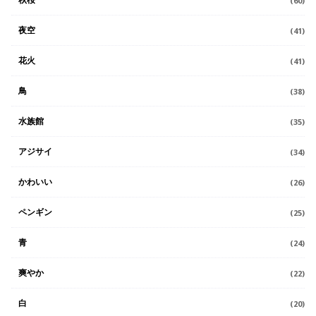
(60)
夜空
(41)
花火
(41)
鳥
(38)
水族館
(35)
アジサイ
(34)
かわいい
(26)
ペンギン
(25)
青
(24)
爽やか
(22)
白
(20)