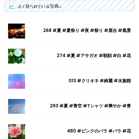
よく見られている写真。
268 #夏 #夏祭り #夜 #祭り #屋台 #風景
274 #夏 #アサガオ #朝顔 #白 #花
013 #クリオネ #綺麗 #水族館
293 #夏 #青空 #Tシャツ #爽やか #青
480 #ピンクのバラ #バラ #花