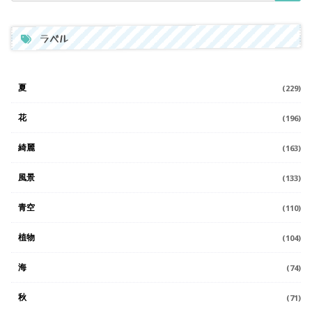
ラベル
夏
(229)
花
(196)
綺麗
(163)
風景
(133)
青空
(110)
植物
(104)
海
(74)
秋
(71)