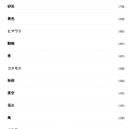
砂浜
(70)
黄色
(69)
ヒマワリ
(65)
動物
(61)
夜
(61)
コスモス
(60)
秋桜
(60)
夜空
(41)
花火
(41)
鳥
(38)