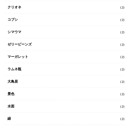
クリオネ
(2)
コブシ
(2)
シマウマ
(2)
ゼリービーンズ
(2)
マーガレット
(2)
ラムネ瓶
(2)
大鳥居
(2)
景色
(2)
水面
(2)
緑
(2)