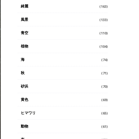
綺麗
(163)
風景
(133)
青空
(110)
植物
(104)
海
(74)
秋
(71)
砂浜
(70)
黄色
(69)
ヒマワリ
(65)
動物
(61)