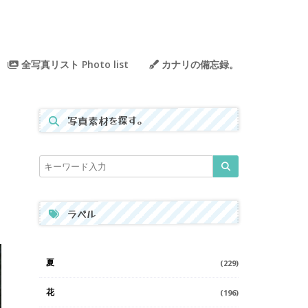
全写真リスト Photo list
カナリの備忘録。
写真素材を探す。
ラベル
夏
(229)
花
(196)