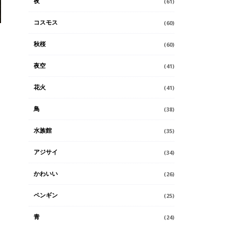
夜
(61)
コスモス
(60)
秋桜
(60)
夜空
(41)
花火
(41)
鳥
(38)
水族館
(35)
アジサイ
(34)
かわいい
(26)
ペンギン
(25)
青
(24)