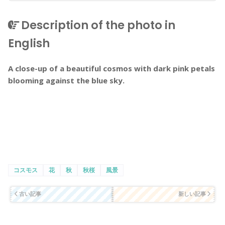
Description of the photo in
English
A close-up of a beautiful cosmos with dark pink petals
blooming against the blue sky.
コスモス
花
秋
秋桜
風景
古い記事
新しい記事