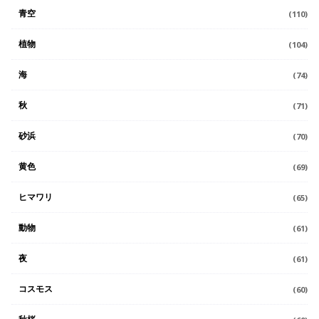
青空
(110)
植物
(104)
海
(74)
秋
(71)
砂浜
(70)
黄色
(69)
ヒマワリ
(65)
動物
(61)
夜
(61)
コスモス
(60)