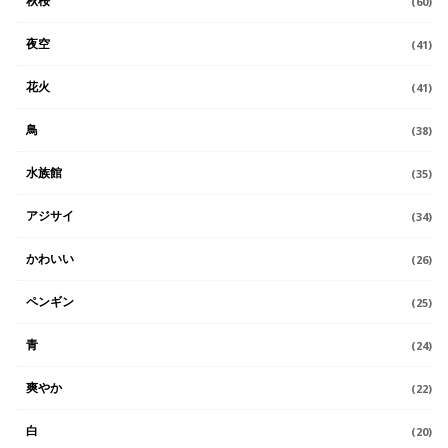
秋桜
(60)
夜空
(41)
花火
(41)
鳥
(38)
水族館
(35)
アジサイ
(34)
かわいい
(26)
ペンギン
(25)
青
(24)
爽やか
(22)
白
(20)