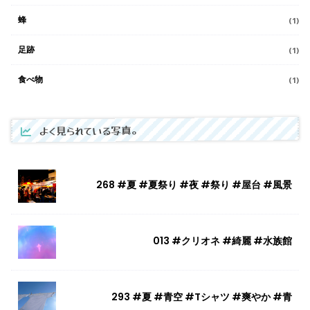
蜂
(1)
足跡
(1)
食べ物
(1)
よく見られている写真。
268 #夏 #夏祭り #夜 #祭り #屋台 #風景
013 #クリオネ #綺麗 #水族館
293 #夏 #青空 #Tシャツ #爽やか #青