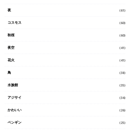
夜
(61)
コスモス
(60)
秋桜
(60)
夜空
(41)
花火
(41)
鳥
(38)
水族館
(35)
アジサイ
(34)
かわいい
(26)
ペンギン
(25)