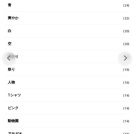
青
(24)
爽やか
(22)
白
(20)
空
(20)
夏祭り
(19)
祭り
(19)
人物
(16)
Tシャツ
(14)
ピンク
(14)
動物園
(14)
アサガオ
(13)