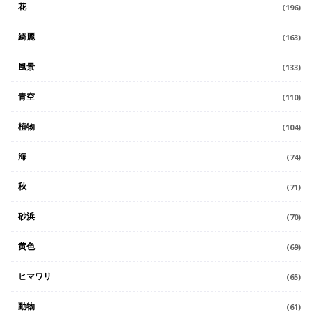
花
(196)
綺麗
(163)
風景
(133)
青空
(110)
植物
(104)
海
(74)
秋
(71)
砂浜
(70)
黄色
(69)
ヒマワリ
(65)
動物
(61)