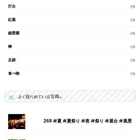
灯台
(1)
紅葉
(1)
縮景園
(1)
蜂
(1)
足跡
(1)
食べ物
(1)
よく見られている写真。
268 #夏 #夏祭り #夜 #祭り #屋台 #風景