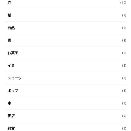
赤
(10)
紫
(9)
自然
(9)
雲
(9)
お菓子
(8)
イヌ
(8)
スイーツ
(8)
ポップ
(8)
傘
(8)
夜店
(7)
雑貨
(7)