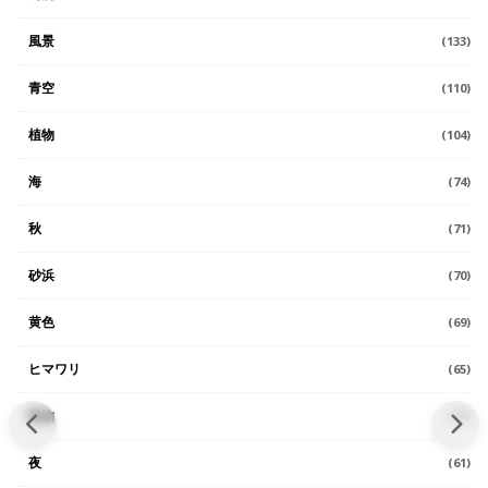
風景
(133)
青空
(110)
植物
(104)
海
(74)
秋
(71)
砂浜
(70)
黄色
(69)
ヒマワリ
(65)
動物
(61)
夜
(61)