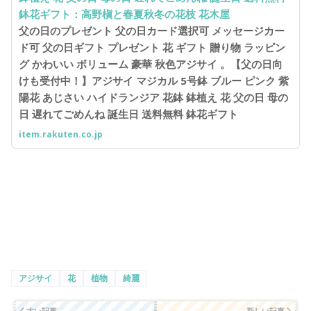
鉢花ギフト：高野槇と春夏秋冬の花枝 花木屋
父の日のプレゼント 父の日カード選択可 メッセージカー
ド可 父の日ギフト プレゼント 花 ギフト 贈り物 ラッピン
グ かわいい ボリューム 豪華 秋色アジサイ 。【父の日向
けも受付中！】アジサイ マジカル 5号鉢 ブルー ピンク 紫
陽花 あじさい ハイドランジア 花鉢 鉢植え 花 父の日 母の
日 遅れてごめんね 誕生日 送料無料 鉢花ギフト
item.rakuten.co.jp
アジサイ
花
植物
綺麗
古い記事
新しい記事