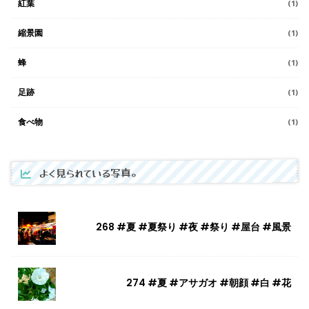
紅葉
(1)
縮景園
(1)
蜂
(1)
足跡
(1)
食べ物
(1)
よく見られている写真。
268 #夏 #夏祭り #夜 #祭り #屋台 #風景
274 #夏 #アサガオ #朝顔 #白 #花