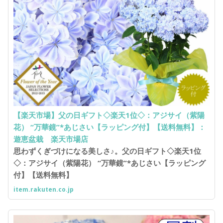
【楽天市場】父の日ギフト◇楽天1位◇：アジサイ（紫陽
花） “万華鏡”*あじさい【ラッピング付】【送料無料】：
遊恵盆栽 楽天市場店
思わずくぎづけになる美しさ♪。父の日ギフト◇楽天1位
◇：アジサイ（紫陽花） “万華鏡”*あじさい【ラッピング
付】【送料無料】
item.rakuten.co.jp