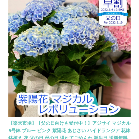
【楽天市場】【父の日向けも受付中！】アジサイ マジカル
5号鉢 ブルー ピンク 紫陽花 あじさい ハイドランジア 花鉢
鉢植え 花 父の日 母の日 遅れてごめんね 誕生日 送料無料