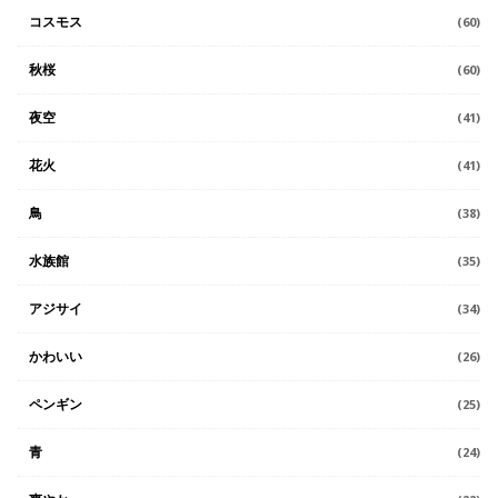
コスモス
(60)
秋桜
(60)
夜空
(41)
花火
(41)
鳥
(38)
水族館
(35)
アジサイ
(34)
かわいい
(26)
ペンギン
(25)
青
(24)