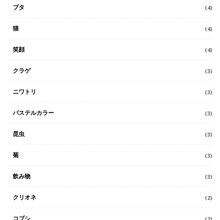
ブタ
(4)
猫
(4)
笑顔
(4)
クラゲ
(3)
ニワトリ
(3)
パステルカラー
(3)
昆虫
(3)
菊
(3)
飲み物
(3)
クリオネ
(2)
コブシ
(2)