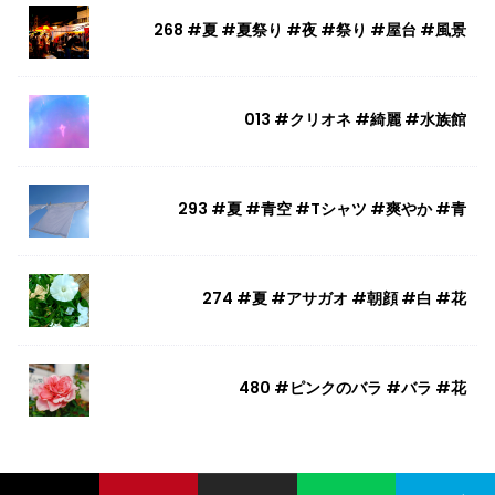
268 #夏 #夏祭り #夜 #祭り #屋台 #風景
013 #クリオネ #綺麗 #水族館
293 #夏 #青空 #Tシャツ #爽やか #青
274 #夏 #アサガオ #朝顔 #白 #花
480 #ピンクのバラ #バラ #花