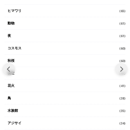
ヒマワリ
(65)
動物
(61)
夜
(61)
コスモス
(60)
秋桜
(60)
夜空
(41)
花火
(41)
鳥
(38)
水族館
(35)
アジサイ
(34)