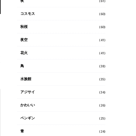
夜
(61)
コスモス
(60)
秋桜
(60)
夜空
(41)
花火
(41)
鳥
(38)
水族館
(35)
アジサイ
(34)
かわいい
(26)
ペンギン
(25)
青
(24)