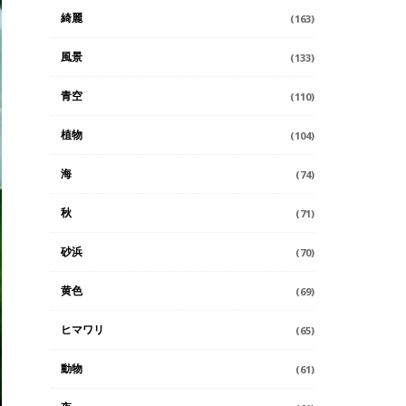
綺麗
(163)
風景
(133)
青空
(110)
植物
(104)
海
(74)
秋
(71)
砂浜
(70)
黄色
(69)
ヒマワリ
(65)
動物
(61)