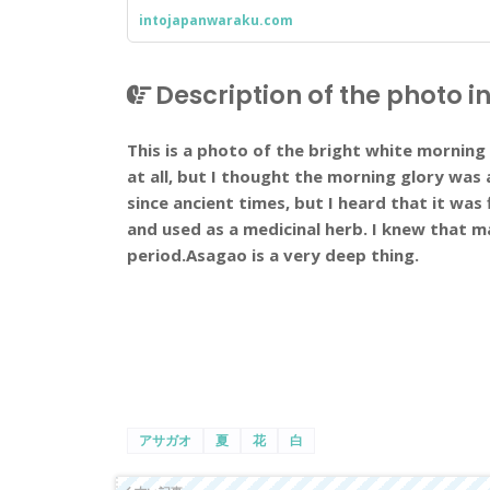
intojapanwaraku.com
Description of the photo in
This is a photo of the bright white morning
at all, but I thought the morning glory was 
since ancient times, but I heard that it was
and used as a medicinal herb. I knew that 
period.Asagao is a very deep thing.
アサガオ
夏
花
白