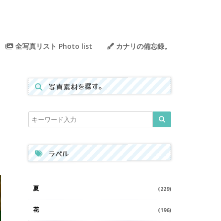
全写真リスト Photo list
カナリの備忘録。
写真素材を探す。
ラベル
夏
(229)
花
(196)