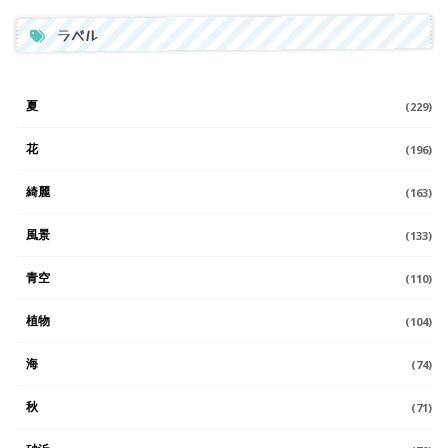
ラベル
夏
(229)
花
(196)
綺麗
(163)
風景
(133)
青空
(110)
植物
(104)
海
(74)
秋
(71)