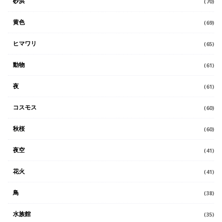
砂浜
(70)
黄色
(69)
ヒマワリ
(65)
動物
(61)
夜
(61)
コスモス
(60)
秋桜
(60)
夜空
(41)
花火
(41)
鳥
(38)
水族館
(35)