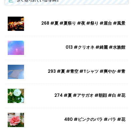
268 #夏 #夏祭り #夜 #祭り #屋台 #風景
013 #クリオネ #綺麗 #水族館
293 #夏 #青空 #Tシャツ #爽やか #青
274 #夏 #アサガオ #朝顔 #白 #花
480 #ピンクのバラ #バラ #花