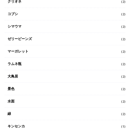
クリオネ
(2)
コブシ
(2)
シマウマ
(2)
ゼリービーンズ
(2)
マーガレット
(2)
ラムネ瓶
(2)
大鳥居
(2)
景色
(2)
水面
(2)
緑
(2)
キンセンカ
(1)